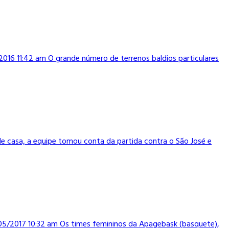
16 11:42 am O grande número de terrenos baldios particulares
de casa, a equipe tomou conta da partida contra o São José e
05/2017 10:32 am Os times femininos da Apagebask (basquete),