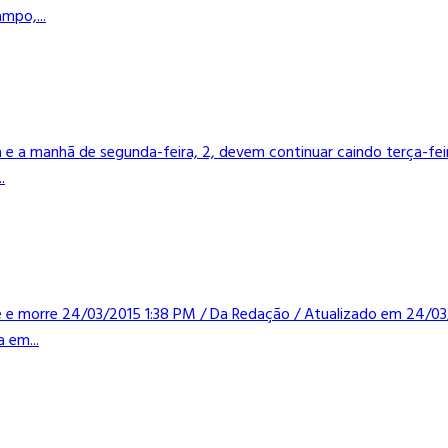
mpo,...
e a manhã de segunda-feira, 2, devem continuar caindo terça-feir
.
te e morre 24/03/2015 1:38 PM / Da Redação / Atualizado em 24/
 em...