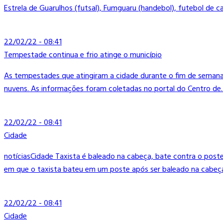
Estrela de Guarulhos (futsal), Fumguaru (handebol), futebol de ca
22/02/22 - 08:41
Tempestade continua e frio atinge o município
As tempestades que atingiram a cidade durante o fim de semana 
nuvens. As informações foram coletadas no portal do Centro de..
22/02/22 - 08:41
Cidade
notíciasCidade Taxista é baleado na cabeça, bate contra o pos
em que o taxista bateu em um poste após ser baleado na cabeça
22/02/22 - 08:41
Cidade