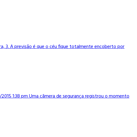
a, 3. A previsão é que o céu fique totalmente encoberto por
03/2015 1:38 pm Uma câmera de segurança registrou o momento