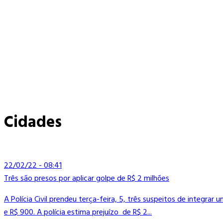
Cidades
22/02/22 - 08:41
Três são presos por aplicar golpe de R$ 2 milhões
A Polícia Civil prendeu terça-feira, 5, três suspeitos de integrar
e R$ 900. A polícia estima prejuízo de R$ 2...