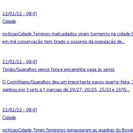
22/02/22 - 08:41
Cidade
notíciasCidade Terrenos malcuidados viram tormento na cidade 
em má conservação tem tirado o sossego da população de...
22/02/22 - 08:41
Timão/Guarulhos vence fora e encaminha vaga às semis
O Corinthians/Guarulhos deu um importante passo quarta-feira, 2
ganhou por 3 sets a 1, parciais de 29/27, 20/25, 25/23 e 23/15....
22/02/22 - 08:41
Cidade
notíciasCidade Times femininos reinauguram as quadras do Bosq