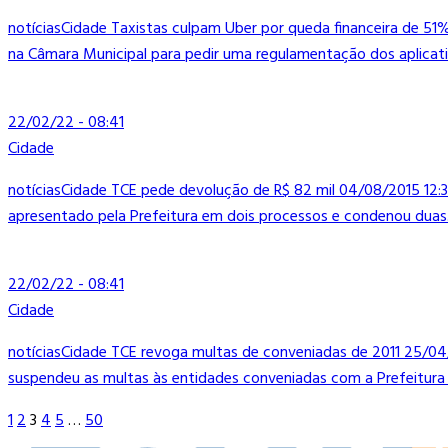
notíciasCidade Taxistas culpam Uber por queda financeira de 5
na Câmara Municipal para pedir uma regulamentação dos aplicativ
22/02/22 - 08:41
Cidade
notíciasCidade TCE pede devolução de R$ 82 mil 04/08/2015 12:3
apresentado pela Prefeitura em dois processos e condenou duas.
22/02/22 - 08:41
Cidade
notíciasCidade TCE revoga multas de conveniadas de 2011 25/04
suspendeu as multas às entidades conveniadas com a Prefeitura 
1
2
3
4
5
…
50