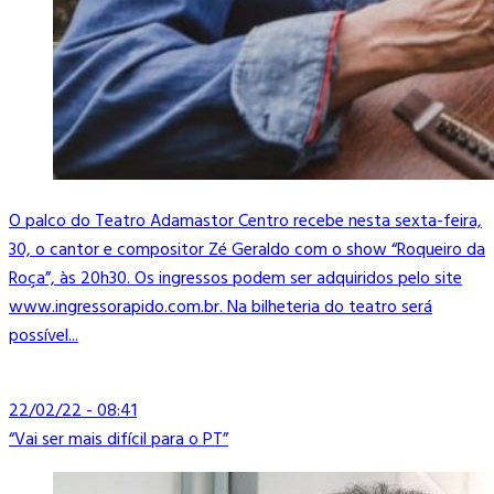
O palco do Teatro Adamastor Centro recebe nesta sexta-feira,
30, o cantor e compositor Zé Geraldo com o show “Roqueiro da
Roça”, às 20h30. Os ingressos podem ser adquiridos pelo site
www.ingressorapido.com.br. Na bilheteria do teatro será
possível...
22/02/22 - 08:41
“Vai ser mais difícil para o PT”