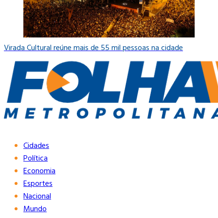
Virada Cultural reúne mais de 55 mil pessoas na cidade
Cidades
Política
Economia
Esportes
Nacional
Mundo