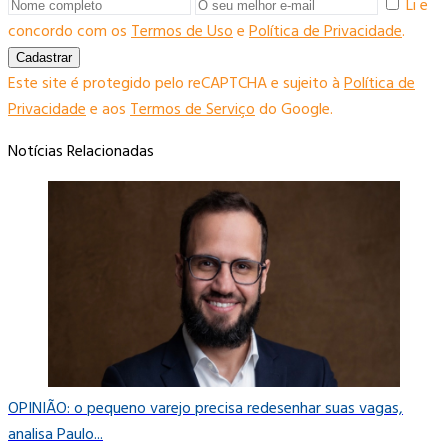
Li e
concordo com os
Termos de Uso
e
Política de Privacidade
.
Cadastrar
Este site é protegido pelo reCAPTCHA e sujeito à
Política de
Privacidade
e aos
Termos de Serviço
do Google.
Notícias Relacionadas
OPINIÃO: o pequeno varejo precisa redesenhar suas vagas,
analisa Paulo...