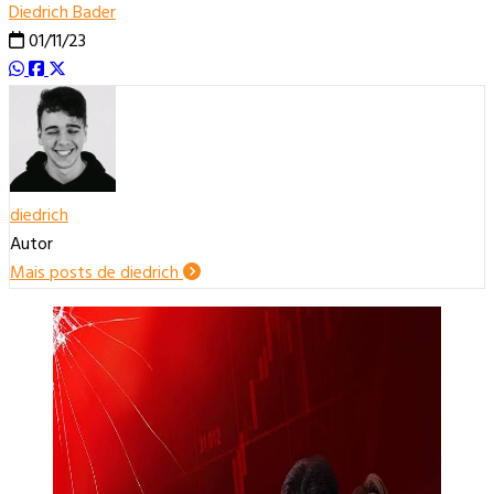
Diedrich Bader
01/11/23
diedrich
Autor
Mais posts de diedrich